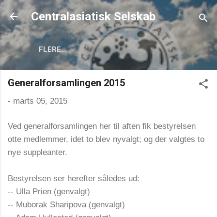
Gå videre til hovedindholdet
Centralasiatisk Selskab
FLERE…
Generalforsamlingen 2015
-
marts 05, 2015
Ved generalforsamlingen her til aften fik bestyrelsen
otte medlemmer, idet to blev nyvalgt; og der valgtes to
nye suppleanter.
Bestyrelsen ser herefter således ud:
-- Ulla Prien (genvalgt)
-- Muborak Sharipova (genvalgt)