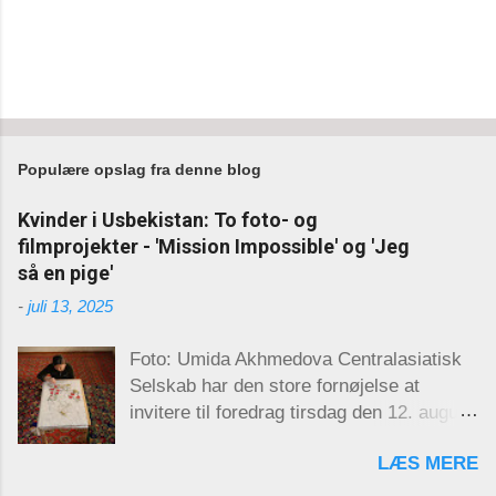
Populære opslag fra denne blog
Kvinder i Usbekistan: To foto- og
filmprojekter - 'Mission Impossible' og 'Jeg
så en pige'
-
juli 13, 2025
Foto: Umida Akhmedova Centralasiatisk
Selskab har den store fornøjelse at
invitere til foredrag tirsdag den 12. august
kl. 17.30 på Københavns Universitet
LÆS MERE
(KUA 2), lokale 12.1.62. Den kendte
usbekiske fotograf Umida Akhmedova vil