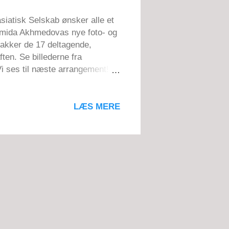
siatisk Selskab ønsker alle et
 Umida Akhmedovas nye foto- og
takker de 17 deltagende,
ten. Se billederne fra
 Vi ses til næste arrangement!
ram Et opslag delt af
T
LÆS MERE