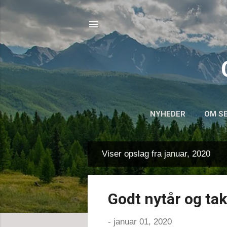
NYHEDER
OM S
Viser opslag fra januar, 2020
O
p
s
Godt nytår og ta
l
a
-
januar 01, 2020