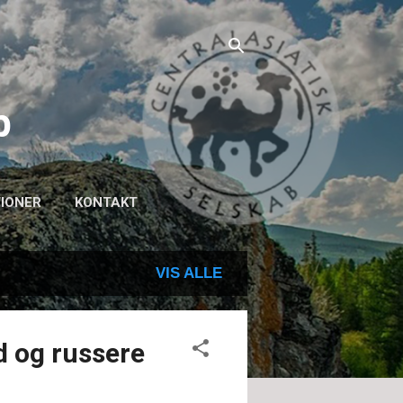
b
TIONER
KONTAKT
VIS ALLE
d og russere