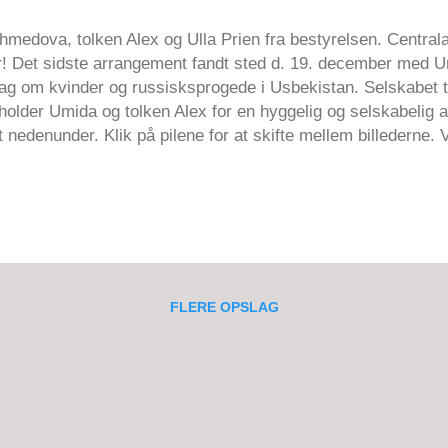
medova, tolken Alex og Ulla Prien fra bestyrelsen. Centrala
r! Det sidste arrangement fandt sted d. 19. december med
rag om kvinder og russisksprogede i Usbekistan. Selskabet 
holder Umida og tolken Alex for en hyggelig og selskabelig af
t nedenunder. Klik på pilene for at skifte mellem billederne.
r! Med venlig hilsen, Bestyrelsen Vis dette opslag på Instag
iatisk Selskab (@centralasien) den 1. Jan, 2020 kl. 8.23 PS
FLERE OPSLAG