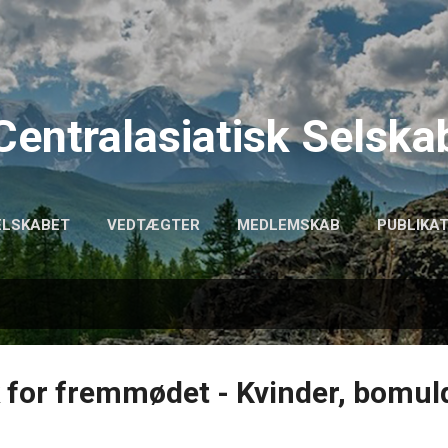
Gå videre til hovedindholdet
Centralasiatisk Selska
ELSKABET
VEDTÆGTER
MEDLEMSKAB
PUBLIKA
k for fremmødet - Kvinder, bomul