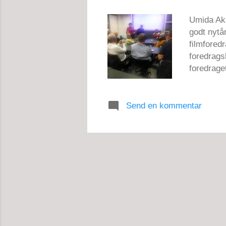
g
Umida Akh
godt nytå
filmfored
foredrags
foredrage
Godt nytå
Centralas
Send en kommentar