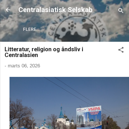
Gå videre til hovedindholdet
Centralasiatisk Selskab
FLERE…
Litteratur, religion og åndsliv i
Centralasien
-
marts 06, 2026