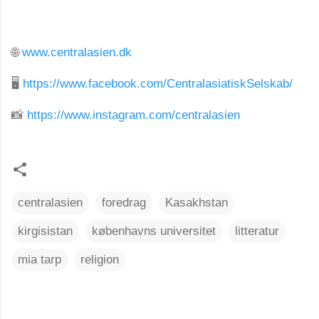
🌐
www.centralasien.dk
🖥️
https://www.facebook.com/CentralasiatiskSelskab/
📸
https://www.instagram.com/centralasien
centralasien
foredrag
Kasakhstan
kirgisistan
københavns universitet
litteratur
mia tarp
religion
K
o