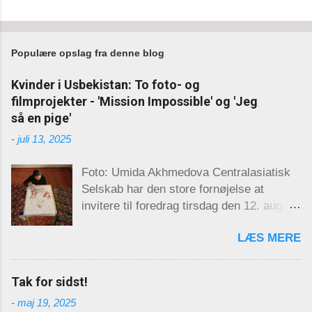
Populære opslag fra denne blog
Kvinder i Usbekistan: To foto- og
filmprojekter - 'Mission Impossible' og 'Jeg
så en pige'
-
juli 13, 2025
Foto: Umida Akhmedova Centralasiatisk
Selskab har den store fornøjelse at
invitere til foredrag tirsdag den 12. august
kl. 17.30 på Københavns Universitet
LÆS MERE
(KUA 2), lokale 12.1.62. Den kendte
usbekiske fotograf Umida Akhmedova vil
gæste arrangementet og præsentere film
Tak for sidst!
og fotografier fra to af sine nyeste
-
maj 19, 2025
projekter: Kvinder i Usbekistan: To foto-