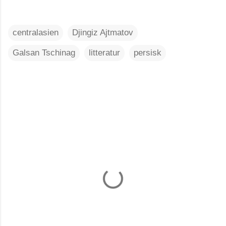
centralasien
Djingiz Ajtmatov
Galsan Tschinag
litteratur
persisk
K
o
m
m
e
n
t
a
r
e
r