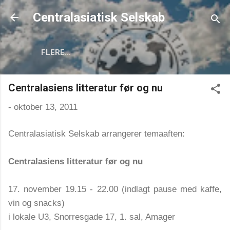
Gå videre til hovedindholdet
Centralasiatisk Selskab
FLERE…
Centralasiens litteratur før og nu
-
oktober 13, 2011
Centralasiatisk Selskab arrangerer temaaften:
Centralasiens litteratur før og nu
17. november 19.15 - 22.00 (indlagt pause med kaffe,
vin og snacks)
i lokale U3, Snorresgade 17, 1. sal, Amager